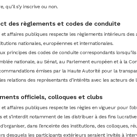
e, qu’il s’y inscrive ou non.
pect des règlements et codes de conduite
g et affaires publiques respecte les règlements intérieurs de
titutions nationales, européennes et internationales.
ux principes des codes de conduite correspondants lorsqu’ils 
semblée nationale, au Sénat, au Parlement européen et à la 
ecommandations émises par la Haute Autorité pour la transpar
es relations des représentants d’intérêts avec les acteurs de l
uments officiels, colloques et clubs
 et affaires publiques respecte les règles en vigueur pour l’obt
 et s’interdit notamment de les distribuer à des fins lucrative
 d’organiser, dans l’enceinte des institutions, des colloques, ré
s desquels les participants extérieurs seraient invités à inter