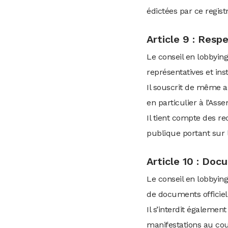
édictées par ce registr
Article 9 : Res
Le conseil en lobbyin
représentatives et ins
Il souscrit de même a
en particulier à l’As
Il tient compte des r
publique portant sur l
Article 10 : Doc
Le conseil en lobbying
de documents officiels
Il s’interdit également
manifestations au cour