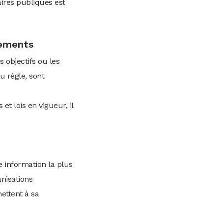
aires publiques est
lements
s objectifs ou les
u règle, sont
t lois en vigueur, il
e information la plus
anisations
ettent à sa