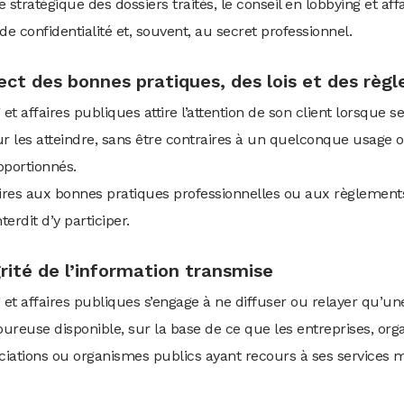
 stratégique des dossiers traités, le conseil en lobbying et aff
de confidentialité et, souvent, au secret professionnel.
pect des bonnes pratiques, des lois et des règ
et affaires publiques attire l’attention de son client lorsque se
 les atteindre, sans être contraires à un quelconque usage o
oportionnés.
ires aux bonnes pratiques professionnelles ou aux règlements e
nterdit d’y participer.
égrité de l’information transmise
 et affaires publiques s’engage à ne diffuser ou relayer qu’un
oureuse disponible, sur la base de ce que les entreprises, org
ociations ou organismes publics ayant recours à ses services m