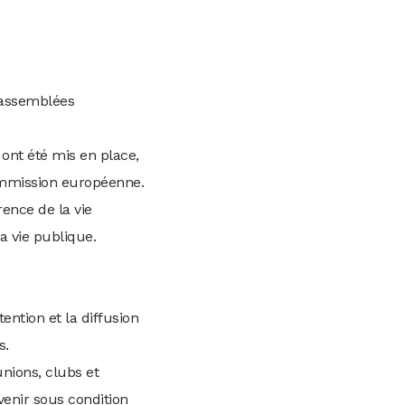
s assemblées
ont été mis en place,
Commission européenne.
ence de la vie
a vie publique.
ention et la diffusion
s.
unions, clubs et
venir sous condition