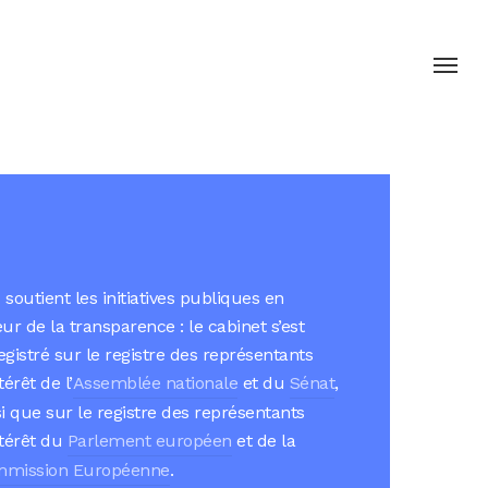
Menu
 soutient les initiatives publiques en
ur de la transparence : le cabinet s’est
egistré sur le registre des représentants
térêt de l’
Assemblée nationale
et du
Sénat
,
si que sur le registre des représentants
ntérêt du
Parlement européen
et de la
mission Européenne
.