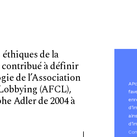
 éthiques de la
 contribué à définir
gie de l’Association
APc
 Lobbying (AFCL),
fave
he Adler de 2004 à
enr
d’in
ain
d’i
Com