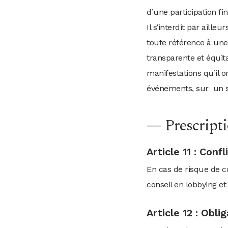
d’une participation fi
Il s’interdit par aill
toute référence à une 
transparente et équita
manifestations qu’il o
événements, sur un si
— Prescript
Article 11 : Confl
En cas de risque de co
conseil en lobbying et
Article 12 : Obli