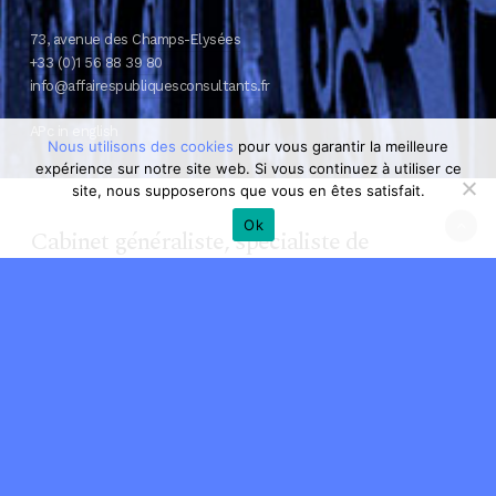
73, avenue des Champs-Elysées
+33 (0)1 56 88 39 80
info@affairespubliquesconsultants.fr
APc in english
Nous utilisons des cookies
pour vous garantir la meilleure
expérience sur notre site web. Si vous continuez à utiliser ce
site, nous supposerons que vous en êtes satisfait.
Ok
Cabinet généraliste, spécialiste de
l’influence de la décision publique, nous
intervenons pour le compte de grandes
entreprises, d’ETI, de start-ups,
d’organisations professionnelles et
d’associations.
Animés d’une forte culture d’entreprise,